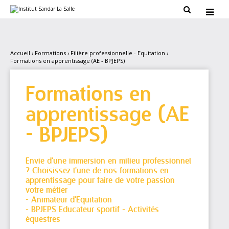
Aller
Outils

au
personnels

contenu.
|
Aller
à
la
Accueil
›
Formations
›
Filière professionnelle - Equitation
›
navigation
Formations en apprentissage (AE - BPJEPS)
Formations en
apprentissage (AE
- BPJEPS)
Envie d'une immersion en milieu professionnel
? Choisissez l'une de nos formations en
apprentissage pour faire de votre passion
votre métier
- Animateur d'Equitation
- BPJEPS Educateur sportif - Activités
équestres