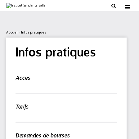
Aller
Outils

au
personnels

contenu.
|
Aller
à
la
Accueil
›
Infos pratiques
navigation
Infos pratiques
Accès
Tarifs
Demandes de bourses