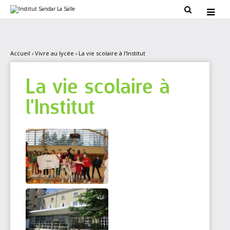
Aller
Outils

au
personnels

contenu.
|
Aller
à
la
Accueil
›
Vivre au lycée
›
La vie scolaire à l'Institut
navigation
La vie scolaire à
l'Institut