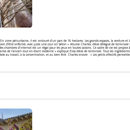
. En zone périurbaine, il est- entouré d’un parc de 16 hectares. Les grands espaces, la verdure et l
sion d’être enfermé, avec juste une cour en béton » résume Charles, élève délégué de terminale 
es chambres d’internat est un régal pour les yeux en toutes saisons. Ce cadre de vie est propice 
charme de l’ancien tout en étant moderne » explique Elisa élève de terminale. Tous les ingrédient
ale au travail, à la concentration, et au bien être. Charles encore : « Les petits effectifs permett