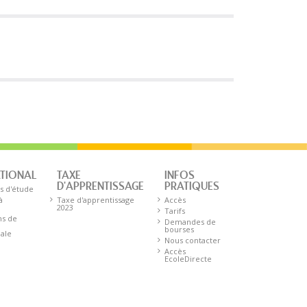
ATIONAL
TAXE
INFOS
D'APPRENTISSAGE
PRATIQUES
s d'étude
à
Taxe d'apprentissage
Accès
2023
Tarifs
ns de
Demandes de
bourses
nale
Nous contacter
Accès
EcoleDirecte