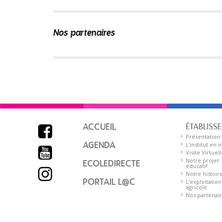
Nos partenaires
ACCUEIL
ÉTABLISS

Présentation
AGENDA
L'institut en 

Visite Virtuell
Notre projet
ECOLEDIRECTE
éducatif

Notre histoir
PORTAIL L@C
L'exploitation
agricole
Nos partenai