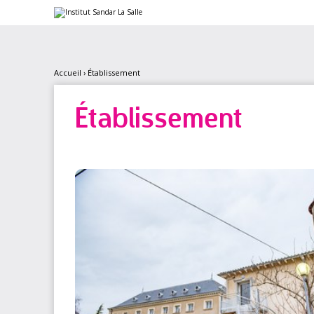
Aller
Outils
au
personnels
contenu.
|
Aller
à
la
Accueil
›
Établissement
navigation
Établissement