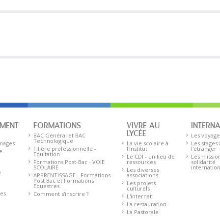
EMENT
FORMATIONS
VIVRE AU
INTERN
LYCÉE
BAC Général et BAC
Les voyage
Technologique
images
La vie scolaire à
Les stages 
Filière professionnelle -
l'Institut
l'étranger
e
Equitation
Le CDI - un lieu de
Les missio
Formations Post-Bac - VOIE
ressources
solidarité
SCOLAIRE
internatio
Les diverses
e
APPRENTISSAGE - Formations
associations
Post Bac et Formations
Les projets
Equestres
culturels
res
Comment s'inscrire ?
L'internat
La restauration
La Pastorale