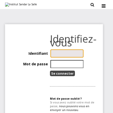
Aller
Outils

au
personnels

contenu.
|
Aller
à
la
navigation
Identifiant
Mot de passe
Mot de passe oublié ?
Si vous avez oublié votre mot de
passe,
nous pouvons vous en
envoyer un nouveau
.