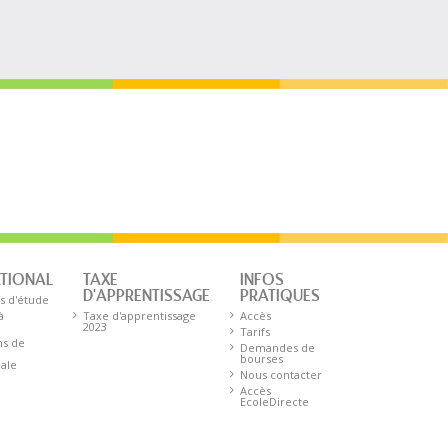
ATIONAL
TAXE
INFOS
D'APPRENTISSAGE
PRATIQUES
s d'étude
à
Taxe d'apprentissage
Accès
2023
Tarifs
ns de
Demandes de
bourses
nale
Nous contacter
Accès
EcoleDirecte