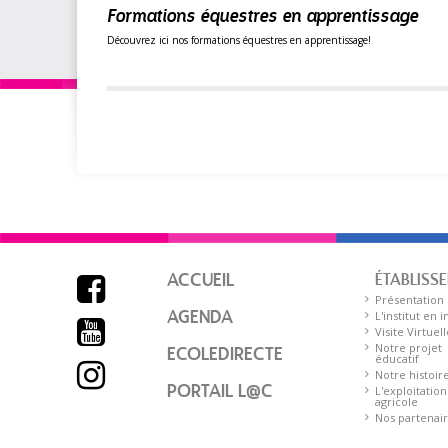
Formations équestres en apprentissage
Découvrez ici nos formations équestres en apprentissage!
ACCUEIL
ÉTABLISS

Présentation
AGENDA
L'institut en 

Visite Virtuell
Notre projet
ECOLEDIRECTE
éducatif

Notre histoir
PORTAIL L@C
L'exploitation
agricole
Nos partenai