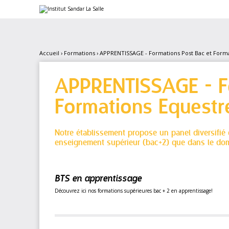
Aller
Outils
au
personnels
contenu.
|
Aller
à
la
Accueil
›
Formations
›
APPRENTISSAGE - Formations Post Bac et Forma
navigation
APPRENTISSAGE - F
Formations Equestr
Notre établissement propose un panel diversifié
enseignement supérieur (bac+2) que dans le dom
BTS en apprentissage
Découvrez ici nos formations supérieures bac + 2 en apprentissage!