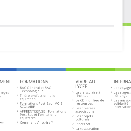
EMENT
FORMATIONS
VIVRE AU
INTERN
LYCÉE
BAC Général et BAC
Les voyage
Technologique
images
La vie scolaire à
Les stages 
Filière professionnelle -
l'Institut
l'étranger
e
Equitation
Le CDI - un lieu de
Les missio
Formations Post-Bac - VOIE
ressources
solidarité
SCOLAIRE
internatio
Les diverses
e
APPRENTISSAGE - Formations
associations
Post Bac et Formations
Les projets
Equestres
culturels
res
Comment s'inscrire ?
L'internat
La restauration