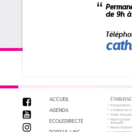
Permane
de 9h à
Télépho
cath
ACCUEIL
ÉTABLISS

Présentation
AGENDA
L'institut en 

Visite Virtuell
Notre projet
ECOLEDIRECTE
éducatif

Notre histoir
L'exploitation