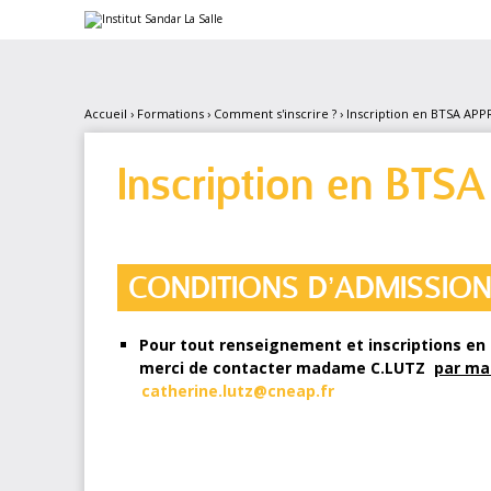
Aller
Outils
au
personnels
contenu.
|
Aller
à
la
Accueil
›
Formations
›
Comment s'inscrire ?
›
Inscription en BTSA AP
navigation
Inscription en BT
CONDITIONS D’ADMISSIO
Pour tout renseignement et inscriptions e
merci de contacter madame C.LUTZ
par mai
catherine.lutz@cneap.fr