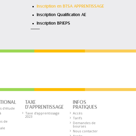
Inscription en BTSA APPRENTISSAGE
Inscription Qualification AE
Inscription BPJEPS
ATIONAL
TAXE
INFOS
D'APPRENTISSAGE
PRATIQUES
s d'étude
à
Taxe d'apprentissage
Accès
2023
Tarifs
ns de
Demandes de
bourses
nale
Nous contacter
Accès