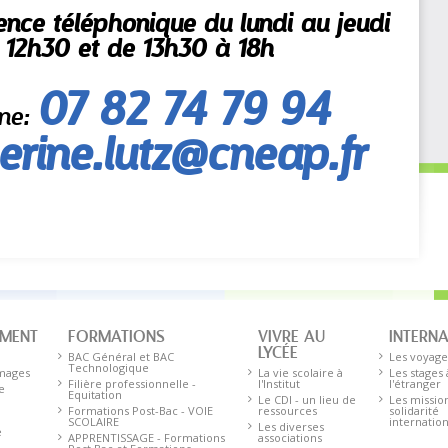
nce téléphonique du lundi au jeudi
 12h30 et de 13h30 à 18h
07 82 74 79 94
ne:
erine.lutz@cneap.fr
EMENT
FORMATIONS
VIVRE AU
INTERN
LYCÉE
BAC Général et BAC
Les voyage
Technologique
images
La vie scolaire à
Les stages 
Filière professionnelle -
l'Institut
l'étranger
e
Equitation
Le CDI - un lieu de
Les missio
Formations Post-Bac - VOIE
ressources
solidarité
SCOLAIRE
internatio
Les diverses
e
APPRENTISSAGE - Formations
associations