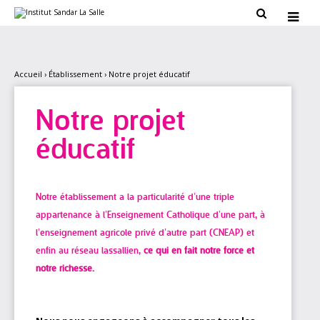
Aller
Outils

au
personnels

contenu.
|
Aller
à
la
Accueil
›
Établissement
›
Notre projet éducatif
navigation
Notre projet
éducatif
Notre établissement a la particularité d’une triple
appartenance à l’Enseignement Catholique d’une part, à
l’enseignement agricole privé d’autre part (CNEAP) et
enfin au réseau lassallien,
ce qui en fait notre force et
notre richesse.