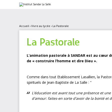
Aller
Outils
au
personnels
contenu.
|
Aller
à
la
Accueil
›
Vivre au lycée
›
La Pastorale
navigation
La Pastorale
L’animation pastorale à SANDAR est au cœur du 
de « construire l’homme et dire Dieu ».
Comme dans tout Etablissement Lasallien, la Pastora
spirituels de Jean-Baptiste de La Salle : "
L'éducation est avant tout une présence et une 
d'amour: faites-en sorte d'avoir de la bonté et d