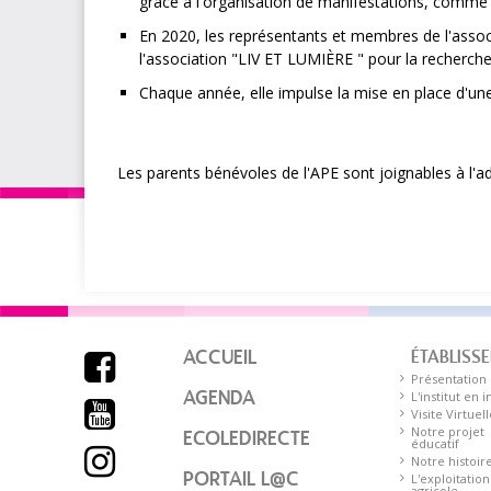
grâce à l'organisation de manifestations, comme s
En 2020, les représentants et membres de l'associ
l'association "LIV ET LUMIÈRE " pour la recherche
Chaque année, elle impulse la mise en place d'une 
Les parents bénévoles de l'APE sont joignables à l'a
ACCUEIL
ÉTABLISS

Présentation
AGENDA
L'institut en 

Visite Virtuell
Notre projet
ECOLEDIRECTE
éducatif

Notre histoir
PORTAIL L@C
L'exploitation
agricole