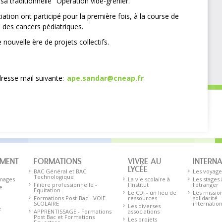
a traditionnelle "Opération vide-grenier."
ation ont participé pour la première fois, à la course de
 des cancers pédiatriques.
nouvelle ère de projets collectifs.
dresse mail suivante:
ape.sandar@cneap.fr
EMENT
FORMATIONS
VIVRE AU
INTERN
LYCÉE
BAC Général et BAC
Les voyage
Technologique
images
La vie scolaire à
Les stages 
Filière professionnelle -
l'Institut
l'étranger
e
Equitation
Le CDI - un lieu de
Les missio
Formations Post-Bac - VOIE
ressources
solidarité
SCOLAIRE
internatio
Les diverses
e
APPRENTISSAGE - Formations
associations
Post Bac et Formations
Les projets