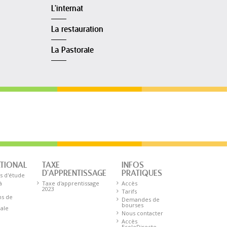
L'internat
La restauration
La Pastorale
ATIONAL
TAXE
INFOS
D'APPRENTISSAGE
PRATIQUES
s d'étude
à
Taxe d'apprentissage
Accès
2023
Tarifs
ns de
Demandes de
bourses
nale
Nous contacter
Accès
EcoleDirecte