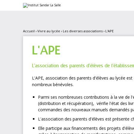
Aller
Outils
au
personnels
contenu.
|
Aller
à
la
Accueil
›
Vivre au lycée
›
Les diverses associations
›
L'APE
navigation
L'APE
L'association des parents d'élèves de l'établisse
L'APE, association des parents d'élèves au lycée es
nombreux bénévoles.
Parmi ses nombreuses contributions à la vie de l'
(distribution et récupération), vérifie l'état des l
commandes des nouveaux manuels demandés par
L'association des parents d'élèves est présente 
Elle participe aux financements des projets d'élèv