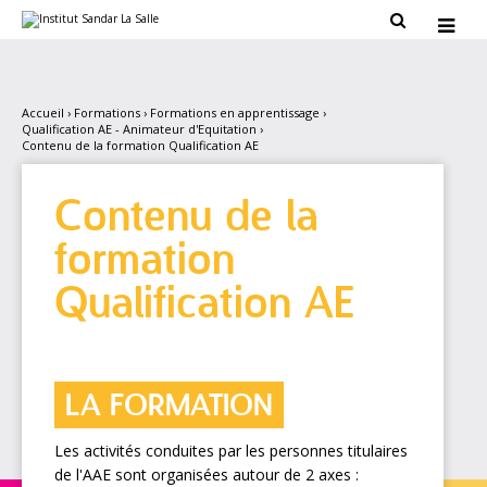
Aller
Outils

au
personnels

contenu.
|
Aller
à
la
Accueil
›
Formations
›
Formations en apprentissage
›
navigation
Qualification AE - Animateur d'Equitation
›
Contenu de la formation Qualification AE
Contenu de la
formation
Qualification AE
LA FORMATION
Les activités conduites par les personnes titulaires
de l'AAE sont organisées autour de 2 axes :