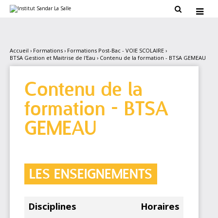
Aller
Outils

au
personnels

contenu.
|
Aller
à
la
Accueil
›
Formations
›
Formations Post-Bac - VOIE SCOLAIRE
›
navigation
BTSA Gestion et Maitrise de l'Eau
›
Contenu de la formation - BTSA GEMEAU
Contenu de la
formation - BTSA
GEMEAU
LES ENSEIGNEMENTS
Disciplines
Horaires