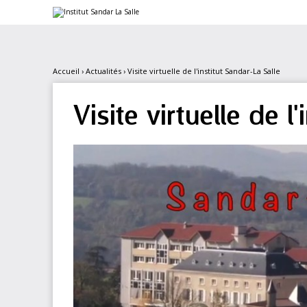
Aller
Outils
au
personnels
contenu.
|
Aller
à
la
Accueil
›
Actualités
›
Visite virtuelle de l'institut Sandar-La Salle
navigation
Visite virtuelle de l