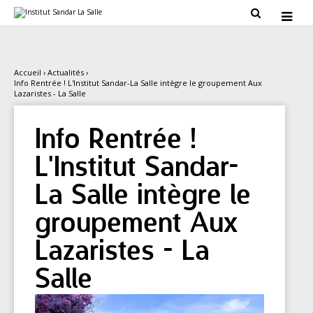
Aller
Outils

au
personnels

contenu.
|
Aller
à
la
Accueil
›
Actualités
›
navigation
Info Rentrée ! L'Institut Sandar-La Salle intègre le groupement Aux
Lazaristes - La Salle
Info Rentrée !
L'Institut Sandar-
La Salle intègre le
groupement Aux
Lazaristes - La
Salle