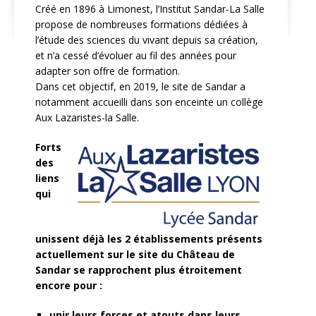
Créé en 1896 à Limonest, l’Institut Sandar-La Salle
propose de nombreuses formations dédiées à
l’étude des sciences du vivant depuis sa création,
et n’a cessé d’évoluer au fil des années pour
adapter son offre de formation.
Dans cet objectif, en 2019, le site de Sandar a
notamment accueilli dans son enceinte un collège
Aux Lazaristes-la Salle.
Forts
des
liens
qui
unissent déjà les 2 établissements présents
actuellement
sur le site du Château de
Sandar se rapprochent plus étroitement
encore pour :
unir leurs forces et atouts dans leurs