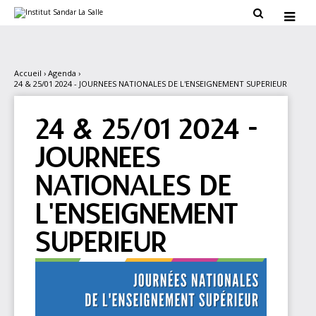
Aller
Outils

au
personnels

contenu.
|
Aller
à
la
Accueil
›
Agenda
›
navigation
24 & 25/01 2024 - JOURNEES NATIONALES DE L'ENSEIGNEMENT SUPERIEUR
24 & 25/01 2024 -
JOURNEES
NATIONALES DE
L'ENSEIGNEMENT
SUPERIEUR