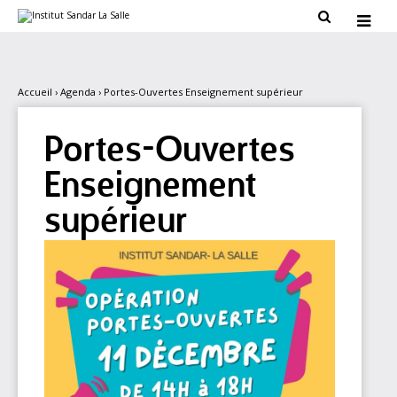
Aller
Outils

au
personnels

contenu.
|
Aller
à
la
Accueil
›
Agenda
›
Portes-Ouvertes Enseignement supérieur
navigation
Portes-Ouvertes
Enseignement
supérieur