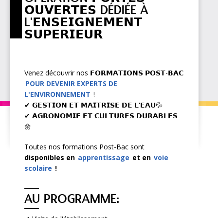
𝗢𝗨𝗩𝗘𝗥𝗧𝗘𝗦 DÉDIÉE À
L'𝗘𝗡𝗦𝗘𝗜𝗚𝗡𝗘𝗠𝗘𝗡𝗧
𝗦𝗨𝗣𝗘𝗥𝗜𝗘𝗨𝗥
Venez découvrir nos 𝗙𝗢𝗥𝗠𝗔𝗧𝗜𝗢𝗡𝗦 𝗣𝗢𝗦𝗧-𝗕𝗔𝗖
POUR DEVENIR EXPERTS DE
L'ENVIRONNEMENT
!
✔ 𝗚𝗘𝗦𝗧𝗜𝗢𝗡 𝗘𝗧 𝗠𝗔𝗜𝗧𝗥𝗜𝗦𝗘 𝗗𝗘 𝗟'𝗘𝗔𝗨💦
✔ 𝗔𝗚𝗥𝗢𝗡𝗢𝗠𝗜𝗘 𝗘𝗧 𝗖𝗨𝗟𝗧𝗨𝗥𝗘𝗦 𝗗𝗨𝗥𝗔𝗕𝗟𝗘𝗦
🌼
Toutes nos formations Post-Bac sont
disponibles en
apprentissage
et en
voie
scolaire
!
AU PROGRAMME: