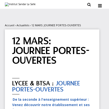
Aller
Outils

au
personnels

contenu.
|
Aller
à
la
Accueil
›
Actualités
›
12 MARS: JOURNEE PORTES-OUVERTES
navigation
12 MARS:
JOURNEE PORTES-
OUVERTES
LYCEE & BTSA :
JOURNEE
PORTES-OUVERTES
De la seconde à l'enseignement supérieur :
Venez découvrir notre établissement et ses