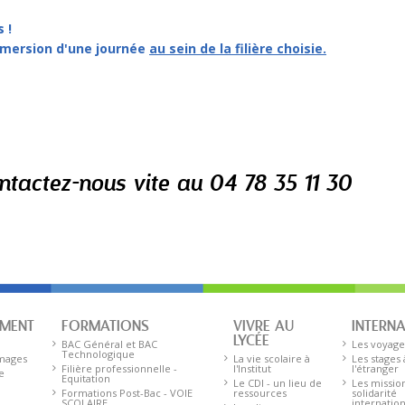
 !
mmersion d'une journée
au sein de la filière choisie.
ntactez-nous vite au 04 78 35 11 30
EMENT
FORMATIONS
VIVRE AU
INTERN
LYCÉE
BAC Général et BAC
Les voyage
Technologique
images
La vie scolaire à
Les stages 
Filière professionnelle -
l'Institut
l'étranger
e
Equitation
Le CDI - un lieu de
Les missio
Formations Post-Bac - VOIE
ressources
solidarité
SCOLAIRE
internatio