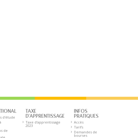
ATIONAL
TAXE
INFOS
D'APPRENTISSAGE
PRATIQUES
s d'étude
à
Taxe d'apprentissage
Accès
2023
Tarifs
ns de
Demandes de
bourses
nale