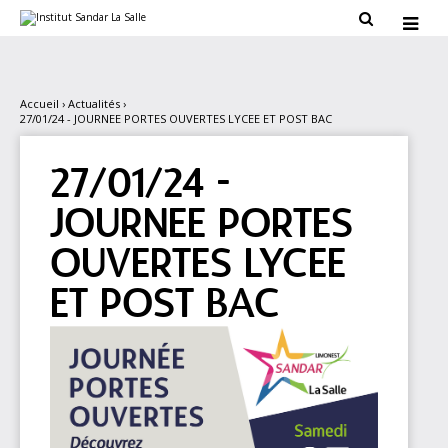
Aller
Outils

au
personnels

contenu.
|
Aller
à
la
Accueil
›
Actualités
›
navigation
27/01/24 - JOURNEE PORTES OUVERTES LYCEE ET POST BAC
27/01/24 -
JOURNEE PORTES
OUVERTES LYCEE
ET POST BAC