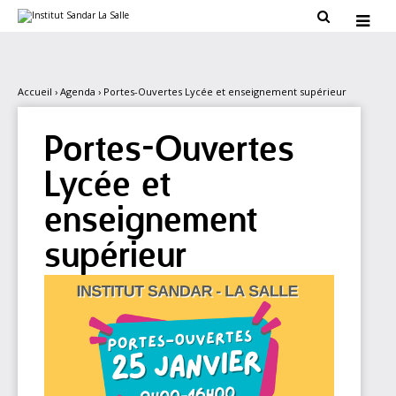
Aller
Outils

au
personnels

contenu.
|
Aller
à
la
Accueil
›
Agenda
›
Portes-Ouvertes Lycée et enseignement supérieur
navigation
Portes-Ouvertes
Lycée et
enseignement
supérieur